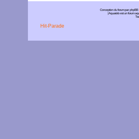
Conception du forum par:
phpBB
| Aquariolo est un forum a
Tra