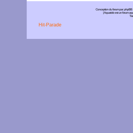
Conception du forum par:
phpBB
| Aquariolo est un forum a
Tra