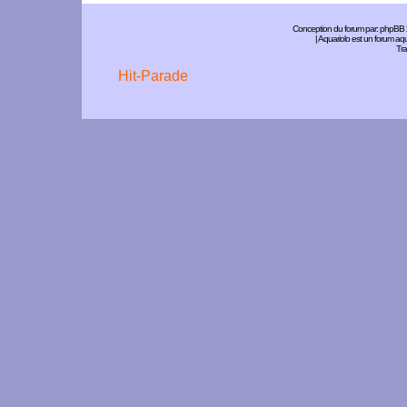
Conception du forum par:
phpBB
| Aquariolo est un forum a
Tra