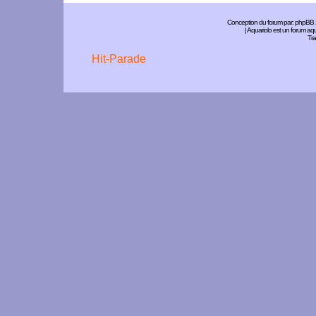
Conception du forum par:
phpBB
| Aquariolo est un forum a
Tra