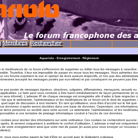
Aquariolo - Enregistrement - Règlement
s et modérateurs de ce forum s'efforceront de supprimer ou éditer tous les messages à caractère 
sible. Toutefois, il leur est impossible de passer en revue tous les messages. Vous admettez do
r ces forums expriment la vue et opinion de leurs auteurs respectifs, et non pas des administrat
ebmestres (excepté les messages postés par eux-même) et par conséquent ne peuvent pas être
e pas poster de messages injurieux, obscènes, vulgaires, diffamatoires, menaçants, sexuels ou
ois applicables. Le faire peut vous conduire à être banni immédiatement de façon permanente (et vo
en sera informé). L'adresse IP de chaque message est enregistrée afin d'aider à faire respecter c
e fait que le webmestre, l'administrateur et les modérateurs de ce forum ont le droit de supprimer, 
te quel sujet de discussion à tout moment. En tant qu'utilisateur, vous êtes d'accord sur le fait que 
ous donnerez ci-après seront stockées dans une base de données. Cependant, ces informations
e tierce personne ou société sans votre accord. Le webmestre, l'administrateur, et les modérate
sponsables si une tentative de piratage informatique conduit à l'accès de ces données.
s cookies pour stocker des informations sur votre ordinateur. Ces cookies ne contiendront aucune
-après, ils servent uniquement à améliorer le confort d'utilisation. L'adresse e-mail est uniquement 
ils de votre enregistrement ainsi que votre mot de passe (et aussi pour vous envoyer un nouvea
lieriez).
t, vous vous portez garant du fait d'être en accord avec le règlement ci-dessus.