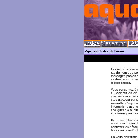
Aquariolo Index du Forum
Les administrateur
rapidement que pos
messages postés su
modérateurs, ou w
responsables.
Vous consentez à n
qui violerait les l
d'accès à internet 
êtes d'accord sur l
verrouiller n'impor
informations que v
divulguées à aucun
être tenus pour re
Ce forum utilise le
vous aurez entré ci
confirmer les déta
la cas où vous l'oub
En vous enregistran