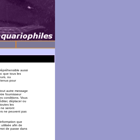
répréhensible aussi
nc que tous les
eurs, ou
 tenus pour
 tout autre message
tre fournisseur
es conditions. Vous
éditer, déplacer ou
toutes les
 ne seront
urs ne peuvent pas
 information que
utilisée afin de
u mot de passe dans