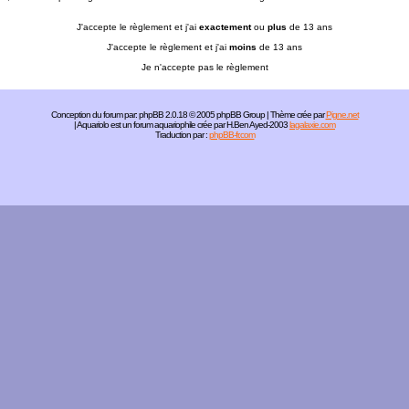
J'accepte le règlement et j'ai
exactement
ou
plus
de 13 ans
J'accepte le règlement et j'ai
moins
de 13 ans
Je n'accepte pas le règlement
Conception du forum par:
phpBB
2.0.18 © 2005 phpBB Group | Thème crée par
Pigne.net
| Aquariolo est un forum aquariophile crée par H.Ben Ayed-2003
lagalaxie.com
Traduction par :
phpBB-fr.com