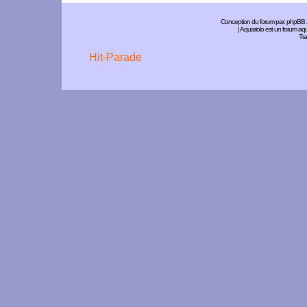
Conception du forum par:
phpBB
| Aquariolo est un forum a
Tra