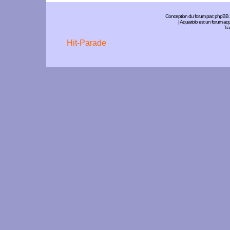
Conception du forum par:
phpBB
| Aquariolo est un forum a
Tra