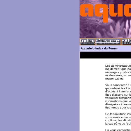
Aquariolo Index du Forum
Les administrateur
rapidement que pos
messages postés su
modérateurs, ou w
responsables.
Vous consentez à n
qui violerait les l
d'accès à internet 
êtes d'accord sur l
verrouiller n'impor
informations que v
divulguées à aucun
être tenus pour re
Ce forum utilise le
vous aurez entré ci
confirmer les déta
la cas où vous l'oub
En vous enregistran