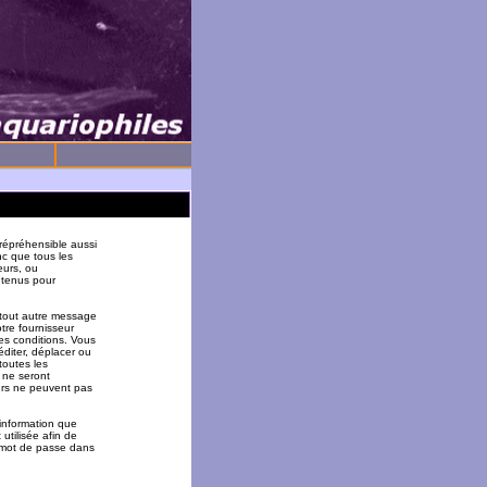
répréhensible aussi
nc que tous les
eurs, ou
 tenus pour
 tout autre message
tre fournisseur
es conditions. Vous
éditer, déplacer ou
toutes les
 ne seront
urs ne peuvent pas
 information que
utilisée afin de
u mot de passe dans