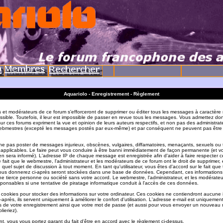
Aquariolo - Enregistrement - Règlement
s et modérateurs de ce forum s'efforceront de supprimer ou éditer tous les messages à caractère 
sible. Toutefois, il leur est impossible de passer en revue tous les messages. Vous admettez do
r ces forums expriment la vue et opinion de leurs auteurs respectifs, et non pas des administrat
ebmestres (excepté les messages postés par eux-même) et par conséquent ne peuvent pas être
e pas poster de messages injurieux, obscènes, vulgaires, diffamatoires, menaçants, sexuels ou
ois applicables. Le faire peut vous conduire à être banni immédiatement de façon permanente (et vo
en sera informé). L'adresse IP de chaque message est enregistrée afin d'aider à faire respecter c
e fait que le webmestre, l'administrateur et les modérateurs de ce forum ont le droit de supprimer, 
te quel sujet de discussion à tout moment. En tant qu'utilisateur, vous êtes d'accord sur le fait que 
ous donnerez ci-après seront stockées dans une base de données. Cependant, ces informations
e tierce personne ou société sans votre accord. Le webmestre, l'administrateur, et les modérate
sponsables si une tentative de piratage informatique conduit à l'accès de ces données.
s cookies pour stocker des informations sur votre ordinateur. Ces cookies ne contiendront aucune
-après, ils servent uniquement à améliorer le confort d'utilisation. L'adresse e-mail est uniquement 
ils de votre enregistrement ainsi que votre mot de passe (et aussi pour vous envoyer un nouvea
lieriez).
t, vous vous portez garant du fait d'être en accord avec le règlement ci-dessus.