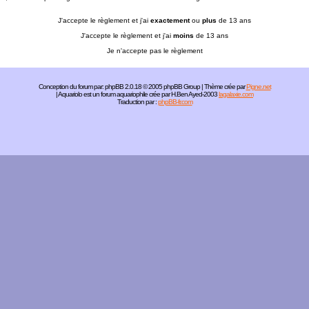
J'accepte le règlement et j'ai
exactement
ou
plus
de 13 ans
J'accepte le règlement et j'ai
moins
de 13 ans
Je n'accepte pas le règlement
Conception du forum par:
phpBB
2.0.18 © 2005 phpBB Group | Thème crée par
Pigne.net
| Aquariolo est un forum aquariophile crée par H.Ben Ayed-2003
lagalaxie.com
Traduction par :
phpBB-fr.com