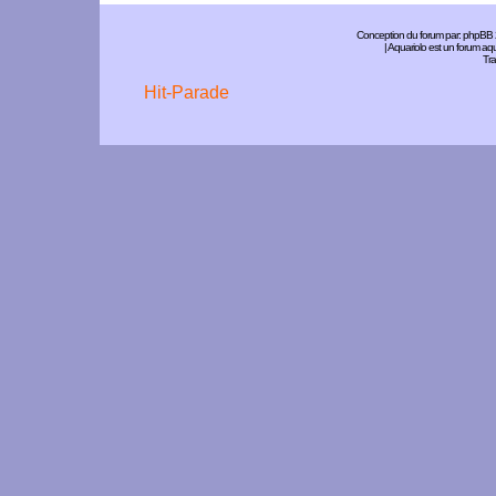
Conception du forum par:
phpBB
| Aquariolo est un forum a
Tra