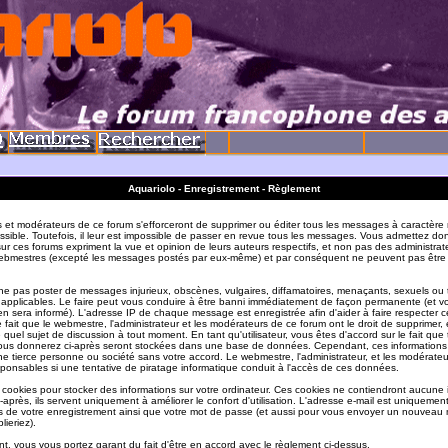
Aquariolo - Enregistrement - Règlement
s et modérateurs de ce forum s'efforceront de supprimer ou éditer tous les messages à caractère 
sible. Toutefois, il leur est impossible de passer en revue tous les messages. Vous admettez do
r ces forums expriment la vue et opinion de leurs auteurs respectifs, et non pas des administrat
ebmestres (excepté les messages postés par eux-même) et par conséquent ne peuvent pas être
e pas poster de messages injurieux, obscènes, vulgaires, diffamatoires, menaçants, sexuels ou
ois applicables. Le faire peut vous conduire à être banni immédiatement de façon permanente (et vo
en sera informé). L'adresse IP de chaque message est enregistrée afin d'aider à faire respecter c
e fait que le webmestre, l'administrateur et les modérateurs de ce forum ont le droit de supprimer, 
te quel sujet de discussion à tout moment. En tant qu'utilisateur, vous êtes d'accord sur le fait que 
ous donnerez ci-après seront stockées dans une base de données. Cependant, ces informations
e tierce personne ou société sans votre accord. Le webmestre, l'administrateur, et les modérate
sponsables si une tentative de piratage informatique conduit à l'accès de ces données.
s cookies pour stocker des informations sur votre ordinateur. Ces cookies ne contiendront aucune
-après, ils servent uniquement à améliorer le confort d'utilisation. L'adresse e-mail est uniquement 
ils de votre enregistrement ainsi que votre mot de passe (et aussi pour vous envoyer un nouvea
lieriez).
t, vous vous portez garant du fait d'être en accord avec le règlement ci-dessus.