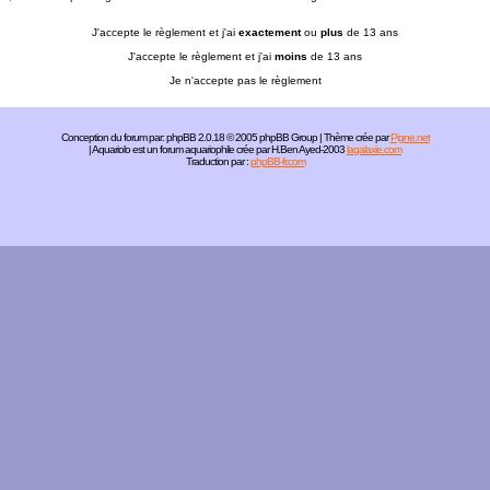
J'accepte le règlement et j'ai
exactement
ou
plus
de 13 ans
J'accepte le règlement et j'ai
moins
de 13 ans
Je n'accepte pas le règlement
Conception du forum par:
phpBB
2.0.18 © 2005 phpBB Group | Thème crée par
Pigne.net
| Aquariolo est un forum aquariophile crée par H.Ben Ayed-2003
lagalaxie.com
Traduction par :
phpBB-fr.com