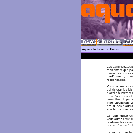
Aquariolo Index du Forum
Les administrateur
rapidement que pos
messages postés su
modérateurs, ou w
responsables.
Vous consentez à n
qui violerait les l
d'accès à internet 
êtes d'accord sur l
verrouiller n'impor
informations que v
divulguées à aucun
être tenus pour re
Ce forum utilise le
vous aurez entré ci
confirmer les déta
la cas où vous l'oub
En vous enregistran