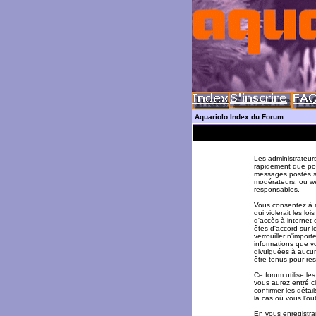
Aquariolo Index du Forum
Les administrateur
rapidement que pos
messages postés su
modérateurs, ou w
responsables.
Vous consentez à n
qui violerait les l
d'accès à internet 
êtes d'accord sur l
verrouiller n'impor
informations que v
divulguées à aucun
être tenus pour re
Ce forum utilise le
vous aurez entré ci
confirmer les déta
la cas où vous l'oub
En vous enregistran