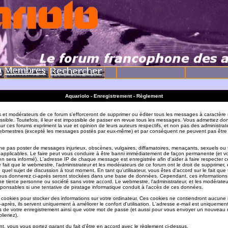
Aquariolo - Enregistrement - Règlement
s et modérateurs de ce forum s'efforceront de supprimer ou éditer tous les messages à caractère 
sible. Toutefois, il leur est impossible de passer en revue tous les messages. Vous admettez do
r ces forums expriment la vue et opinion de leurs auteurs respectifs, et non pas des administrat
ebmestres (excepté les messages postés par eux-même) et par conséquent ne peuvent pas être
e pas poster de messages injurieux, obscènes, vulgaires, diffamatoires, menaçants, sexuels ou
ois applicables. Le faire peut vous conduire à être banni immédiatement de façon permanente (et vo
en sera informé). L'adresse IP de chaque message est enregistrée afin d'aider à faire respecter c
e fait que le webmestre, l'administrateur et les modérateurs de ce forum ont le droit de supprimer, 
te quel sujet de discussion à tout moment. En tant qu'utilisateur, vous êtes d'accord sur le fait que 
ous donnerez ci-après seront stockées dans une base de données. Cependant, ces informations
e tierce personne ou société sans votre accord. Le webmestre, l'administrateur, et les modérate
sponsables si une tentative de piratage informatique conduit à l'accès de ces données.
s cookies pour stocker des informations sur votre ordinateur. Ces cookies ne contiendront aucune
-après, ils servent uniquement à améliorer le confort d'utilisation. L'adresse e-mail est uniquement 
ils de votre enregistrement ainsi que votre mot de passe (et aussi pour vous envoyer un nouvea
lieriez).
t, vous vous portez garant du fait d'être en accord avec le règlement ci-dessus.