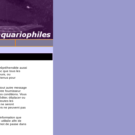
répréhensible aussi
nc que tous les
eurs, ou
 tenus pour
 tout autre message
tre fournisseur
es conditions. Vous
éditer, déplacer ou
toutes les
 ne seront
urs ne peuvent pas
 information que
utilisée afin de
u mot de passe dans