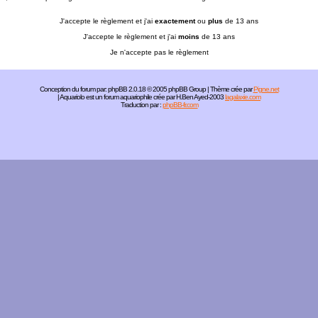
J'accepte le règlement et j'ai
exactement
ou
plus
de 13 ans
J'accepte le règlement et j'ai
moins
de 13 ans
Je n'accepte pas le règlement
Conception du forum par:
phpBB
2.0.18 © 2005 phpBB Group | Thème crée par
Pigne.net
| Aquariolo est un forum aquariophile crée par H.Ben Ayed-2003
lagalaxie.com
Traduction par :
phpBB-fr.com