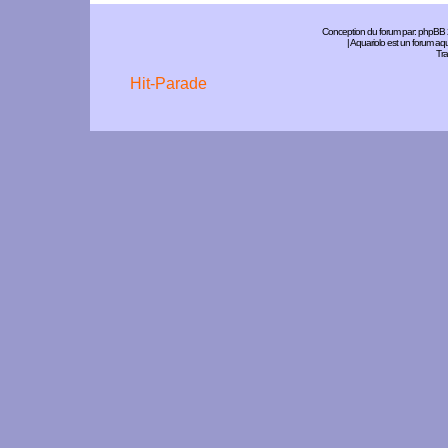
Conception du forum par:
phpBB
| Aquariolo est un forum a
Tra