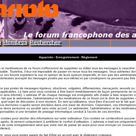
Aquariolo - Enregistrement - Règlement
s et modérateurs de ce forum s'efforceront de supprimer ou éditer tous les messages à caractère 
sible. Toutefois, il leur est impossible de passer en revue tous les messages. Vous admettez do
r ces forums expriment la vue et opinion de leurs auteurs respectifs, et non pas des administrat
ebmestres (excepté les messages postés par eux-même) et par conséquent ne peuvent pas être
e pas poster de messages injurieux, obscènes, vulgaires, diffamatoires, menaçants, sexuels ou
ois applicables. Le faire peut vous conduire à être banni immédiatement de façon permanente (et vo
en sera informé). L'adresse IP de chaque message est enregistrée afin d'aider à faire respecter c
e fait que le webmestre, l'administrateur et les modérateurs de ce forum ont le droit de supprimer, 
te quel sujet de discussion à tout moment. En tant qu'utilisateur, vous êtes d'accord sur le fait que 
ous donnerez ci-après seront stockées dans une base de données. Cependant, ces informations
e tierce personne ou société sans votre accord. Le webmestre, l'administrateur, et les modérate
sponsables si une tentative de piratage informatique conduit à l'accès de ces données.
s cookies pour stocker des informations sur votre ordinateur. Ces cookies ne contiendront aucune
-après, ils servent uniquement à améliorer le confort d'utilisation. L'adresse e-mail est uniquement 
ils de votre enregistrement ainsi que votre mot de passe (et aussi pour vous envoyer un nouvea
lieriez).
t, vous vous portez garant du fait d'être en accord avec le règlement ci-dessus.