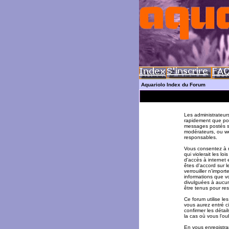
Aquariolo Index du Forum
Les administrateur
rapidement que pos
messages postés su
modérateurs, ou w
responsables.
Vous consentez à n
qui violerait les l
d'accès à internet 
êtes d'accord sur l
verrouiller n'impor
informations que v
divulguées à aucun
être tenus pour re
Ce forum utilise le
vous aurez entré ci
confirmer les déta
la cas où vous l'oub
En vous enregistran