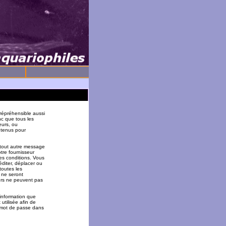
répréhensible aussi
nc que tous les
eurs, ou
 tenus pour
 tout autre message
tre fournisseur
es conditions. Vous
éditer, déplacer ou
toutes les
 ne seront
urs ne peuvent pas
 information que
utilisée afin de
u mot de passe dans