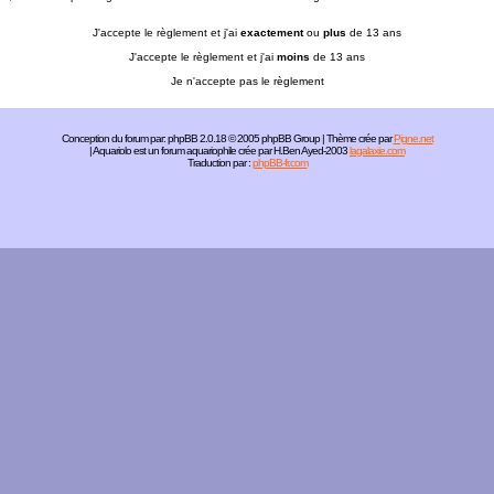
J'accepte le règlement et j'ai
exactement
ou
plus
de 13 ans
J'accepte le règlement et j'ai
moins
de 13 ans
Je n'accepte pas le règlement
Conception du forum par:
phpBB
2.0.18 © 2005 phpBB Group | Thème crée par
Pigne.net
| Aquariolo est un forum aquariophile crée par H.Ben Ayed-2003
lagalaxie.com
Traduction par :
phpBB-fr.com