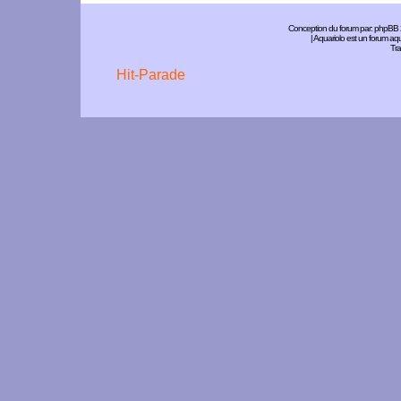
Conception du forum par:
phpBB
| Aquariolo est un forum a
Tra