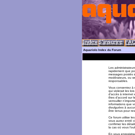
Aquariolo Index du Forum
Les administrateur
rapidement que pos
messages postés su
modérateurs, ou w
responsables.
Vous consentez à n
qui violerait les l
d'accès à internet 
êtes d'accord sur l
verrouiller n'impor
informations que v
divulguées à aucun
être tenus pour re
Ce forum utilise le
vous aurez entré ci
confirmer les déta
la cas où vous l'oub
En vous enregistran