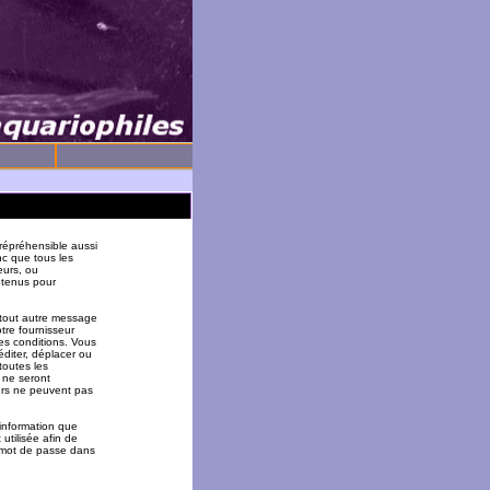
répréhensible aussi
nc que tous les
eurs, ou
 tenus pour
 tout autre message
tre fournisseur
es conditions. Vous
éditer, déplacer ou
toutes les
 ne seront
urs ne peuvent pas
 information que
utilisée afin de
u mot de passe dans