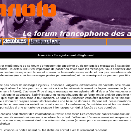
Aquariolo - Enregistrement - Règlement
s et modérateurs de ce forum s'efforceront de supprimer ou éditer tous les messages à caractère 
sible. Toutefois, il leur est impossible de passer en revue tous les messages. Vous admettez do
r ces forums expriment la vue et opinion de leurs auteurs respectifs, et non pas des administrat
ebmestres (excepté les messages postés par eux-même) et par conséquent ne peuvent pas être
e pas poster de messages injurieux, obscènes, vulgaires, diffamatoires, menaçants, sexuels ou
ois applicables. Le faire peut vous conduire à être banni immédiatement de façon permanente (et vo
en sera informé). L'adresse IP de chaque message est enregistrée afin d'aider à faire respecter c
e fait que le webmestre, l'administrateur et les modérateurs de ce forum ont le droit de supprimer, 
te quel sujet de discussion à tout moment. En tant qu'utilisateur, vous êtes d'accord sur le fait que 
ous donnerez ci-après seront stockées dans une base de données. Cependant, ces informations
e tierce personne ou société sans votre accord. Le webmestre, l'administrateur, et les modérate
sponsables si une tentative de piratage informatique conduit à l'accès de ces données.
s cookies pour stocker des informations sur votre ordinateur. Ces cookies ne contiendront aucune
-après, ils servent uniquement à améliorer le confort d'utilisation. L'adresse e-mail est uniquement 
ils de votre enregistrement ainsi que votre mot de passe (et aussi pour vous envoyer un nouvea
lieriez).
t, vous vous portez garant du fait d'être en accord avec le règlement ci-dessus.