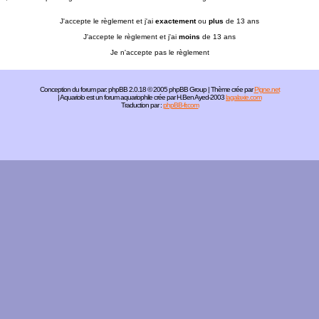
J'accepte le règlement et j'ai
exactement
ou
plus
de 13 ans
J'accepte le règlement et j'ai
moins
de 13 ans
Je n'accepte pas le règlement
Conception du forum par:
phpBB
2.0.18 © 2005 phpBB Group | Thème crée par
Pigne.net
| Aquariolo est un forum aquariophile crée par H.Ben Ayed-2003
lagalaxie.com
Traduction par :
phpBB-fr.com