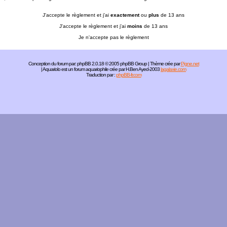
J'accepte le règlement et j'ai
exactement
ou
plus
de 13 ans
J'accepte le règlement et j'ai
moins
de 13 ans
Je n'accepte pas le règlement
Conception du forum par:
phpBB
2.0.18 © 2005 phpBB Group | Thème crée par
Pigne.net
| Aquariolo est un forum aquariophile crée par H.Ben Ayed-2003
lagalaxie.com
Traduction par :
phpBB-fr.com