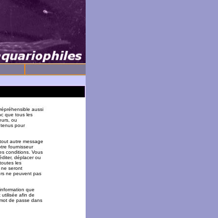
répréhensible aussi
nc que tous les
eurs, ou
 tenus pour
 tout autre message
tre fournisseur
es conditions. Vous
éditer, déplacer ou
toutes les
 ne seront
urs ne peuvent pas
 information que
utilisée afin de
u mot de passe dans