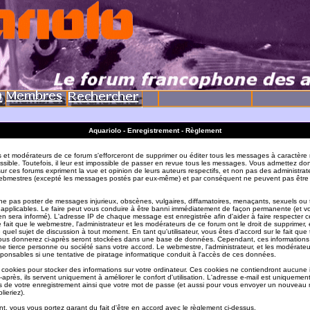
Aquariolo - Enregistrement - Règlement
s et modérateurs de ce forum s'efforceront de supprimer ou éditer tous les messages à caractère 
sible. Toutefois, il leur est impossible de passer en revue tous les messages. Vous admettez do
r ces forums expriment la vue et opinion de leurs auteurs respectifs, et non pas des administrat
ebmestres (excepté les messages postés par eux-même) et par conséquent ne peuvent pas être
e pas poster de messages injurieux, obscènes, vulgaires, diffamatoires, menaçants, sexuels ou
ois applicables. Le faire peut vous conduire à être banni immédiatement de façon permanente (et vo
en sera informé). L'adresse IP de chaque message est enregistrée afin d'aider à faire respecter c
e fait que le webmestre, l'administrateur et les modérateurs de ce forum ont le droit de supprimer, 
te quel sujet de discussion à tout moment. En tant qu'utilisateur, vous êtes d'accord sur le fait que 
ous donnerez ci-après seront stockées dans une base de données. Cependant, ces informations
e tierce personne ou société sans votre accord. Le webmestre, l'administrateur, et les modérate
sponsables si une tentative de piratage informatique conduit à l'accès de ces données.
s cookies pour stocker des informations sur votre ordinateur. Ces cookies ne contiendront aucune
-après, ils servent uniquement à améliorer le confort d'utilisation. L'adresse e-mail est uniquement 
ils de votre enregistrement ainsi que votre mot de passe (et aussi pour vous envoyer un nouvea
lieriez).
t, vous vous portez garant du fait d'être en accord avec le règlement ci-dessus.