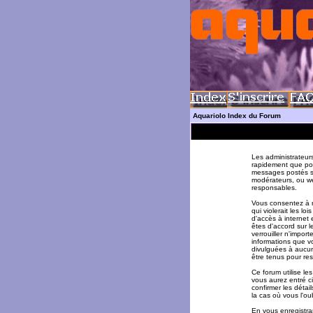
Aquariolo Index du Forum
Les administrateur
rapidement que pos
messages postés su
modérateurs, ou w
responsables.
Vous consentez à n
qui violerait les l
d'accès à internet 
êtes d'accord sur l
verrouiller n'impor
informations que v
divulguées à aucun
être tenus pour re
Ce forum utilise le
vous aurez entré ci
confirmer les déta
la cas où vous l'oub
En vous enregistran