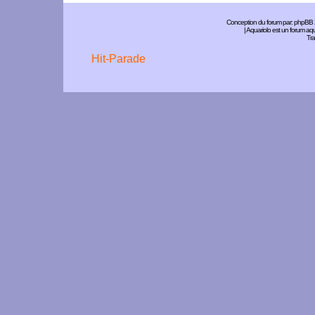
Conception du forum par:
phpBB
| Aquariolo est un forum a
Tra