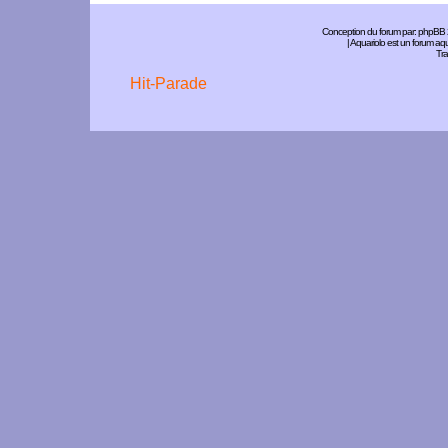
Conception du forum par:
phpBB
| Aquariolo est un forum a
Tra