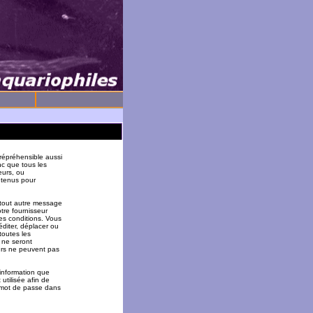
répréhensible aussi
nc que tous les
eurs, ou
 tenus pour
 tout autre message
tre fournisseur
es conditions. Vous
éditer, déplacer ou
toutes les
 ne seront
urs ne peuvent pas
 information que
utilisée afin de
u mot de passe dans