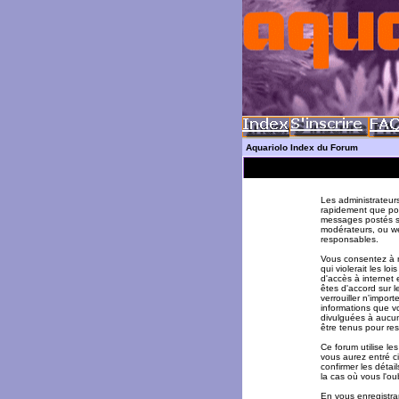
Aquariolo Index du Forum
Les administrateur
rapidement que pos
messages postés su
modérateurs, ou w
responsables.
Vous consentez à n
qui violerait les l
d'accès à internet 
êtes d'accord sur l
verrouiller n'impor
informations que v
divulguées à aucun
être tenus pour re
Ce forum utilise le
vous aurez entré ci
confirmer les déta
la cas où vous l'oub
En vous enregistran