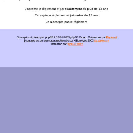
J'accepte le règlement et j'ai
exactement
ou
plus
de 13 ans
J'accepte le règlement et j'ai
moins
de 13 ans
Je n'accepte pas le règlement
Conception du forum par:
phpBB
2.0.18 © 2005 phpBB Group | Thème crée par
Pigne.net
| Aquariolo est un forum aquariophile crée par H.Ben Ayed-2003
lagalaxie.com
Traduction par :
phpBB-fr.com