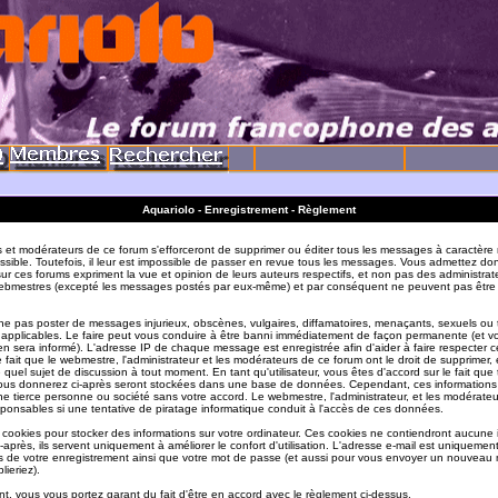
Aquariolo - Enregistrement - Règlement
s et modérateurs de ce forum s'efforceront de supprimer ou éditer tous les messages à caractère 
sible. Toutefois, il leur est impossible de passer en revue tous les messages. Vous admettez do
r ces forums expriment la vue et opinion de leurs auteurs respectifs, et non pas des administrat
ebmestres (excepté les messages postés par eux-même) et par conséquent ne peuvent pas être
e pas poster de messages injurieux, obscènes, vulgaires, diffamatoires, menaçants, sexuels ou
ois applicables. Le faire peut vous conduire à être banni immédiatement de façon permanente (et vo
en sera informé). L'adresse IP de chaque message est enregistrée afin d'aider à faire respecter c
e fait que le webmestre, l'administrateur et les modérateurs de ce forum ont le droit de supprimer, 
te quel sujet de discussion à tout moment. En tant qu'utilisateur, vous êtes d'accord sur le fait que 
ous donnerez ci-après seront stockées dans une base de données. Cependant, ces informations
e tierce personne ou société sans votre accord. Le webmestre, l'administrateur, et les modérate
sponsables si une tentative de piratage informatique conduit à l'accès de ces données.
s cookies pour stocker des informations sur votre ordinateur. Ces cookies ne contiendront aucune
-après, ils servent uniquement à améliorer le confort d'utilisation. L'adresse e-mail est uniquement 
ils de votre enregistrement ainsi que votre mot de passe (et aussi pour vous envoyer un nouvea
lieriez).
t, vous vous portez garant du fait d'être en accord avec le règlement ci-dessus.