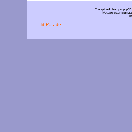
Conception du forum par:
phpBB
| Aquariolo est un forum a
Tra