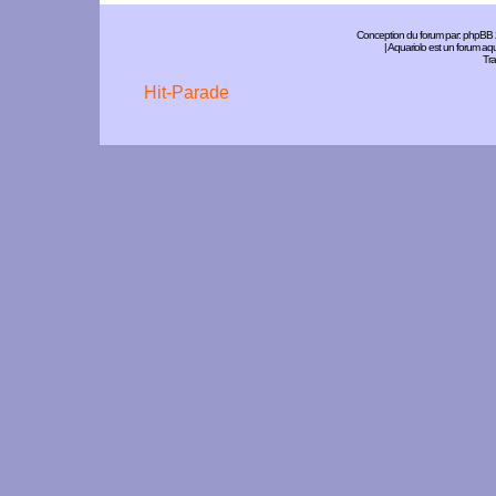
Conception du forum par:
phpBB
| Aquariolo est un forum a
Tra