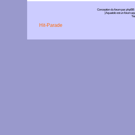
Conception du forum par:
phpBB
| Aquariolo est un forum a
Tra