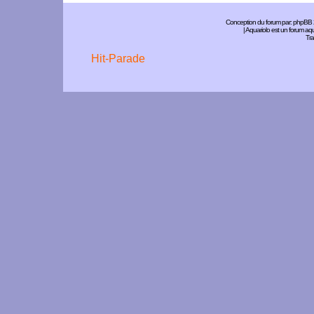
Conception du forum par:
phpBB
| Aquariolo est un forum a
Tra