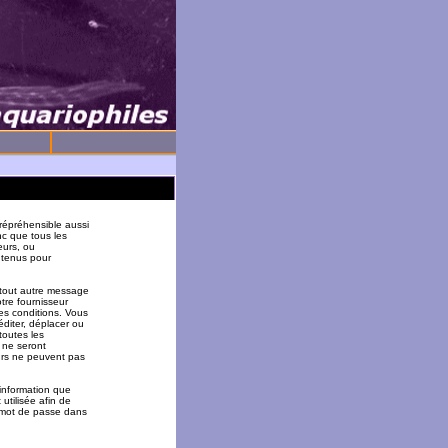
répréhensible aussi
nc que tous les
eurs, ou
 tenus pour
 tout autre message
tre fournisseur
es conditions. Vous
éditer, déplacer ou
toutes les
 ne seront
urs ne peuvent pas
 information que
utilisée afin de
u mot de passe dans