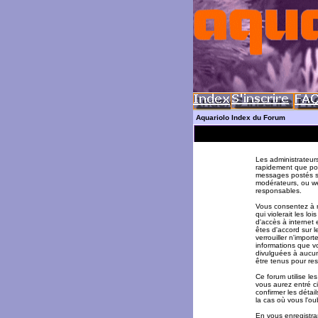
Aquariolo Index du Forum
Les administrateur
rapidement que pos
messages postés su
modérateurs, ou w
responsables.
Vous consentez à n
qui violerait les l
d'accès à internet 
êtes d'accord sur l
verrouiller n'impor
informations que v
divulguées à aucun
être tenus pour re
Ce forum utilise le
vous aurez entré ci
confirmer les déta
la cas où vous l'oub
En vous enregistran