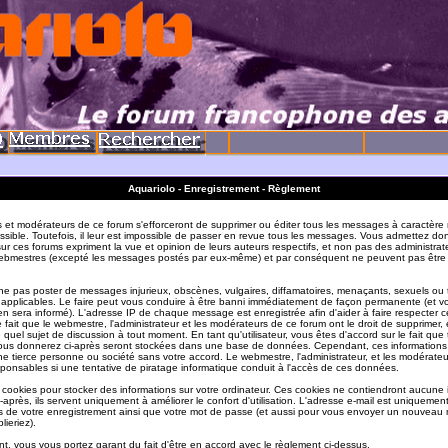
Aquariolo - Enregistrement - Règlement
s et modérateurs de ce forum s'efforceront de supprimer ou éditer tous les messages à caractère 
sible. Toutefois, il leur est impossible de passer en revue tous les messages. Vous admettez do
r ces forums expriment la vue et opinion de leurs auteurs respectifs, et non pas des administrat
ebmestres (excepté les messages postés par eux-même) et par conséquent ne peuvent pas être
e pas poster de messages injurieux, obscènes, vulgaires, diffamatoires, menaçants, sexuels ou
ois applicables. Le faire peut vous conduire à être banni immédiatement de façon permanente (et vo
en sera informé). L'adresse IP de chaque message est enregistrée afin d'aider à faire respecter c
e fait que le webmestre, l'administrateur et les modérateurs de ce forum ont le droit de supprimer, 
te quel sujet de discussion à tout moment. En tant qu'utilisateur, vous êtes d'accord sur le fait que 
ous donnerez ci-après seront stockées dans une base de données. Cependant, ces informations
e tierce personne ou société sans votre accord. Le webmestre, l'administrateur, et les modérate
sponsables si une tentative de piratage informatique conduit à l'accès de ces données.
s cookies pour stocker des informations sur votre ordinateur. Ces cookies ne contiendront aucune
-après, ils servent uniquement à améliorer le confort d'utilisation. L'adresse e-mail est uniquement 
ils de votre enregistrement ainsi que votre mot de passe (et aussi pour vous envoyer un nouvea
lieriez).
t, vous vous portez garant du fait d'être en accord avec le règlement ci-dessus.