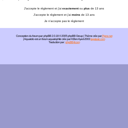
J'accepte le règlement et j'ai
exactement
ou
plus
de 13 ans
J'accepte le règlement et j'ai
moins
de 13 ans
Je n'accepte pas le règlement
Conception du forum par:
phpBB
2.0.18 © 2005 phpBB Group | Thème crée par
Pigne.net
| Aquariolo est un forum aquariophile crée par H.Ben Ayed-2003
lagalaxie.com
Traduction par :
phpBB-fr.com