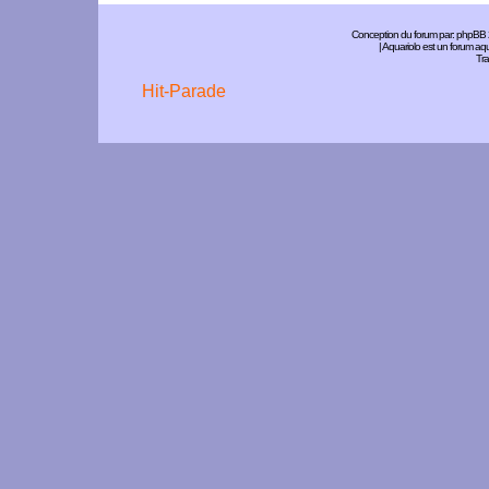
Conception du forum par:
phpBB
| Aquariolo est un forum a
Tra