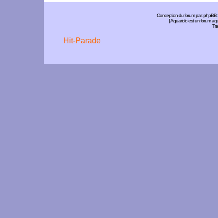
Conception du forum par:
phpBB
| Aquariolo est un forum a
Tra