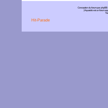
Conception du forum par:
phpBB
| Aquariolo est un forum a
Tra