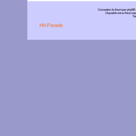
Conception du forum par:
phpBB
| Aquariolo est un forum a
Tra