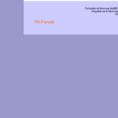
Conception du forum par:
phpBB
| Aquariolo est un forum a
Tra