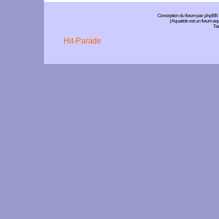
Conception du forum par:
phpBB
| Aquariolo est un forum a
Tra