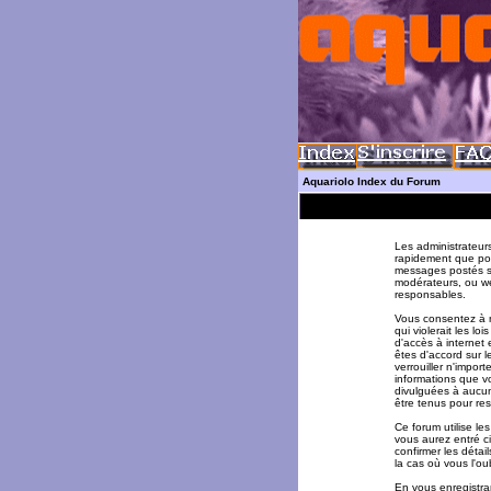
Aquariolo Index du Forum
Les administrateur
rapidement que pos
messages postés su
modérateurs, ou w
responsables.
Vous consentez à n
qui violerait les l
d'accès à internet 
êtes d'accord sur l
verrouiller n'impor
informations que v
divulguées à aucun
être tenus pour re
Ce forum utilise le
vous aurez entré ci
confirmer les déta
la cas où vous l'oub
En vous enregistran