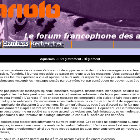
Aquariolo - Enregistrement - Règlement
s et modérateurs de ce forum s'efforceront de supprimer ou éditer tous les messages à caractère 
sible. Toutefois, il leur est impossible de passer en revue tous les messages. Vous admettez do
r ces forums expriment la vue et opinion de leurs auteurs respectifs, et non pas des administrat
ebmestres (excepté les messages postés par eux-même) et par conséquent ne peuvent pas être
e pas poster de messages injurieux, obscènes, vulgaires, diffamatoires, menaçants, sexuels ou
ois applicables. Le faire peut vous conduire à être banni immédiatement de façon permanente (et vo
en sera informé). L'adresse IP de chaque message est enregistrée afin d'aider à faire respecter c
e fait que le webmestre, l'administrateur et les modérateurs de ce forum ont le droit de supprimer, 
te quel sujet de discussion à tout moment. En tant qu'utilisateur, vous êtes d'accord sur le fait que 
ous donnerez ci-après seront stockées dans une base de données. Cependant, ces informations
e tierce personne ou société sans votre accord. Le webmestre, l'administrateur, et les modérate
sponsables si une tentative de piratage informatique conduit à l'accès de ces données.
s cookies pour stocker des informations sur votre ordinateur. Ces cookies ne contiendront aucune
-après, ils servent uniquement à améliorer le confort d'utilisation. L'adresse e-mail est uniquement 
ils de votre enregistrement ainsi que votre mot de passe (et aussi pour vous envoyer un nouvea
lieriez).
t, vous vous portez garant du fait d'être en accord avec le règlement ci-dessus.