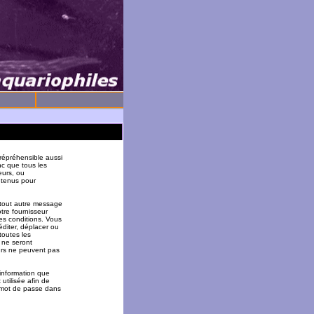
répréhensible aussi
nc que tous les
eurs, ou
 tenus pour
 tout autre message
tre fournisseur
es conditions. Vous
éditer, déplacer ou
toutes les
 ne seront
urs ne peuvent pas
 information que
utilisée afin de
u mot de passe dans