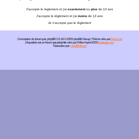
J'accepte le règlement et j'ai
exactement
ou
plus
de 13 ans
J'accepte le règlement et j'ai
moins
de 13 ans
Je n'accepte pas le règlement
Conception du forum par:
phpBB
2.0.18 © 2005 phpBB Group | Thème crée par
Pigne.net
| Aquariolo est un forum aquariophile crée par H.Ben Ayed-2003
lagalaxie.com
Traduction par :
phpBB-fr.com