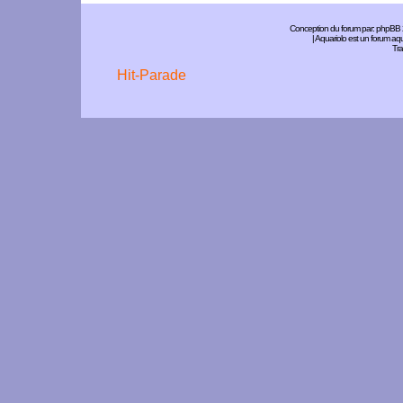
Conception du forum par:
phpBB
| Aquariolo est un forum a
Tra