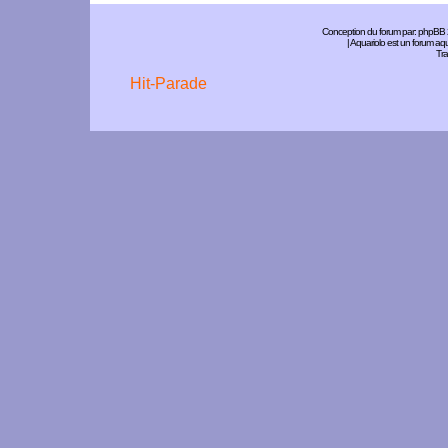
Conception du forum par:
phpBB
| Aquariolo est un forum a
Tra