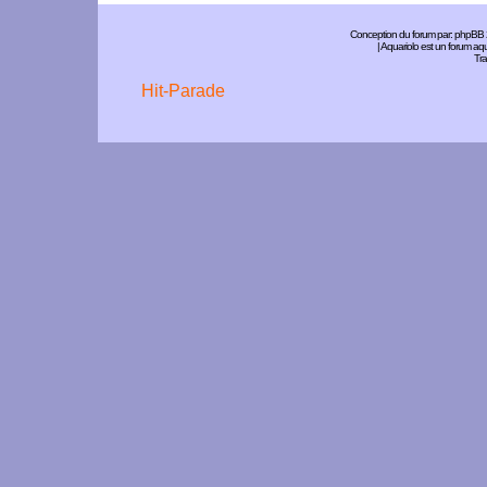
Conception du forum par:
phpBB
| Aquariolo est un forum a
Tra