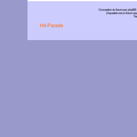
Conception du forum par:
phpBB
| Aquariolo est un forum a
Tra