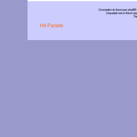
Conception du forum par:
phpBB
| Aquariolo est un forum a
Tra