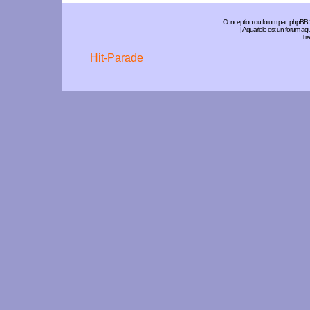
Conception du forum par:
phpBB
| Aquariolo est un forum a
Tra