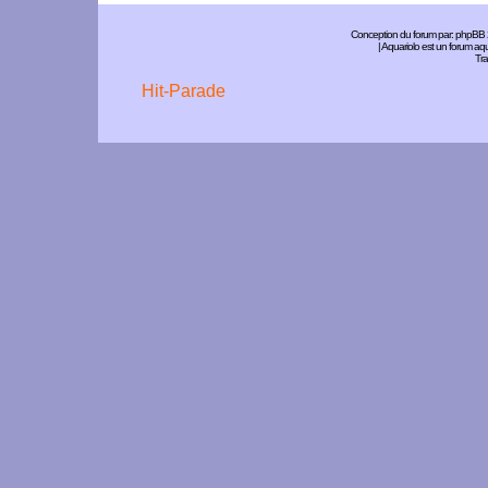
Conception du forum par:
phpBB
| Aquariolo est un forum a
Tra