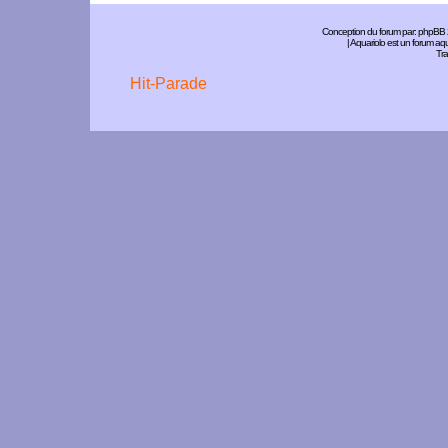
Conception du forum par:
phpBB
| Aquariolo est un forum a
Tra