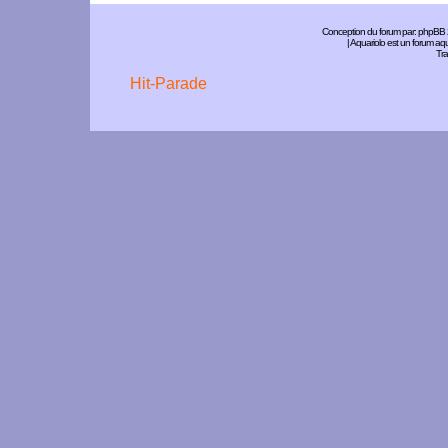
Conception du forum par:
phpBB
| Aquariolo est un forum a
Tra