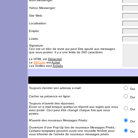
MSN Messenger:
Yahoo Messenger:
Site Web:
Localisation:
Emploi:
Loisirs:
Signature:
Ceci est un bloc de texte qui peut être ajouté aux messages
que vous postez. Il y a une limite de 260 caractères
Le HTML est
Désactivé
Le
BBCode
est
Activé
Les Smilies sont
Activés
Toujours montrer son adresse e-mail:
Oui
Cacher sa présence en ligne:
Oui
Toujours m'avertir des réponses:
Envoi un e-mail lorsque quelqu'un répond aux sujets que vous
Oui
avez posté. Ceci peut être changé chaque fois que vous
postez.
M'avertir des nouveaux Messages Privés:
Oui
Ouverture d'une Pop-Up lors de nouveaux Messages Privés.:
Certains templates peuvent ouvrir une nouvelle fenêtre pour
Oui
vous informer de l'arrivée de nouveaux messages privés