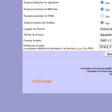
Toujours attacher sa signature:
Oui
Toujours autoriser le BBCode:
Oui
Toujours autoriser le HTML:
Oui
Toujours activer les Smilies:
Oui
Langue du Forum:
Thème du Forum:
Fuseau horaire:
Format de la date:
La syntaxe utilisée est identique à la fonction
date()
du PHP.
Conception du forum par:
phpBB
| Aquariolo est un forum a
Tra