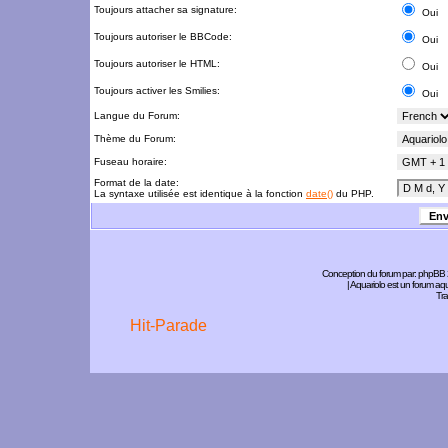
Toujours attacher sa signature:
Oui
Toujours autoriser le BBCode:
Oui
Toujours autoriser le HTML:
Oui
Toujours activer les Smilies:
Oui
Langue du Forum:
Thème du Forum:
Fuseau horaire:
Format de la date:
La syntaxe utilisée est identique à la fonction
date()
du PHP.
Conception du forum par:
phpBB
| Aquariolo est un forum a
Tra