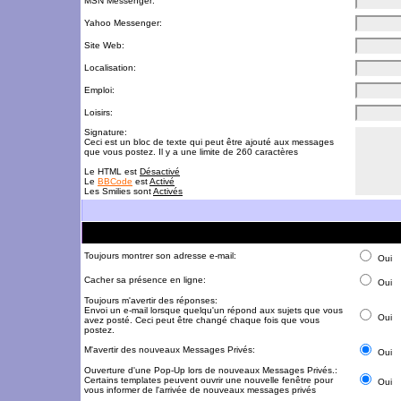
MSN Messenger:
Yahoo Messenger:
Site Web:
Localisation:
Emploi:
Loisirs:
Signature:
Ceci est un bloc de texte qui peut être ajouté aux messages
que vous postez. Il y a une limite de 260 caractères
Le HTML est
Désactivé
Le
BBCode
est
Activé
Les Smilies sont
Activés
Toujours montrer son adresse e-mail:
Oui
Cacher sa présence en ligne:
Oui
Toujours m'avertir des réponses:
Envoi un e-mail lorsque quelqu'un répond aux sujets que vous
Oui
avez posté. Ceci peut être changé chaque fois que vous
postez.
M'avertir des nouveaux Messages Privés:
Oui
Ouverture d'une Pop-Up lors de nouveaux Messages Privés.:
Certains templates peuvent ouvrir une nouvelle fenêtre pour
Oui
vous informer de l'arrivée de nouveaux messages privés