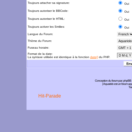
Toujours attacher sa signature:
Oui
Toujours autoriser le BBCode:
Oui
Toujours autoriser le HTML:
Oui
Toujours activer les Smilies:
Oui
Langue du Forum:
Thème du Forum:
Fuseau horaire:
Format de la date:
La syntaxe utilisée est identique à la fonction
date()
du PHP.
Conception du forum par:
phpBB
| Aquariolo est un forum a
Tra