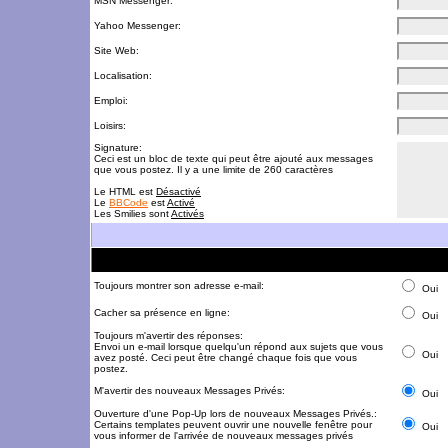
MSN Messenger:
Yahoo Messenger:
Site Web:
Localisation:
Emploi:
Loisirs:
Signature:
Ceci est un bloc de texte qui peut être ajouté aux messages
que vous postez. Il y a une limite de 260 caractères
Le HTML est
Désactivé
Le
BBCode
est
Activé
Les Smilies sont
Activés
Toujours montrer son adresse e-mail:
Oui
Cacher sa présence en ligne:
Oui
Toujours m'avertir des réponses:
Envoi un e-mail lorsque quelqu'un répond aux sujets que vous
Oui
avez posté. Ceci peut être changé chaque fois que vous
postez.
M'avertir des nouveaux Messages Privés:
Oui
Ouverture d'une Pop-Up lors de nouveaux Messages Privés.:
Certains templates peuvent ouvrir une nouvelle fenêtre pour
Oui
vous informer de l'arrivée de nouveaux messages privés