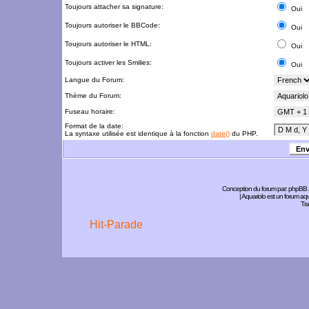
Toujours attacher sa signature:
Oui
Toujours autoriser le BBCode:
Oui
Toujours autoriser le HTML:
Oui
Toujours activer les Smilies:
Oui
Langue du Forum:
Thème du Forum:
Fuseau horaire:
Format de la date:
La syntaxe utilisée est identique à la fonction
date()
du PHP.
Conception du forum par:
phpBB
| Aquariolo est un forum a
Tra