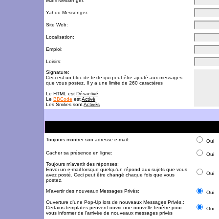
MSN Messenger:
Yahoo Messenger:
Site Web:
Localisation:
Emploi:
Loisirs:
Signature:
Ceci est un bloc de texte qui peut être ajouté aux messages
que vous postez. Il y a une limite de 260 caractères
Le HTML est
Désactivé
Le
BBCode
est
Activé
Les Smilies sont
Activés
Toujours montrer son adresse e-mail:
Oui
Cacher sa présence en ligne:
Oui
Toujours m'avertir des réponses:
Envoi un e-mail lorsque quelqu'un répond aux sujets que vous
Oui
avez posté. Ceci peut être changé chaque fois que vous
postez.
M'avertir des nouveaux Messages Privés:
Oui
Ouverture d'une Pop-Up lors de nouveaux Messages Privés.:
Certains templates peuvent ouvrir une nouvelle fenêtre pour
Oui
vous informer de l'arrivée de nouveaux messages privés