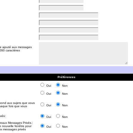
tre ajouté aux messages
 260 caractères
Préférences
Oui
Non
Oui
Non
épond aux sujets que vous
Oui
Non
haque fois que vous
vés:
Oui
Non
veaux Messages Privés.:
e nouvelle fenêtre pour
Oui
Non
aux messages privés