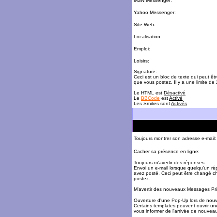
MSN Messenger:
Yahoo Messenger:
Site Web:
Localisation:
Emploi:
Loisirs:
Signature:
Ceci est un bloc de texte qui peut ê
que vous postez. Il y a une limite de
Le HTML est
Désactivé
Le
BBCode
est
Activé
Les Smilies sont
Activés
Toujours montrer son adresse e-mail:
Cacher sa présence en ligne:
Toujours m'avertir des réponses:
Envoi un e-mail lorsque quelqu'un r
avez posté. Ceci peut être changé c
postez.
M'avertir des nouveaux Messages Pri
Ouverture d'une Pop-Up lors de nou
Certains templates peuvent ouvrir un
vous informer de l'arrivée de nouve