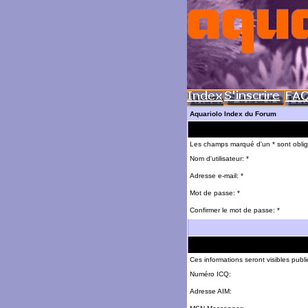
Aquariolo Index du Forum
Les champs marqué d'un * sont oblig
Nom d'utilisateur: *
Adresse e-mail: *
Mot de passe: *
Confirmer le mot de passe: *
Ces informations seront visibles pub
Numéro ICQ:
Adresse AIM: