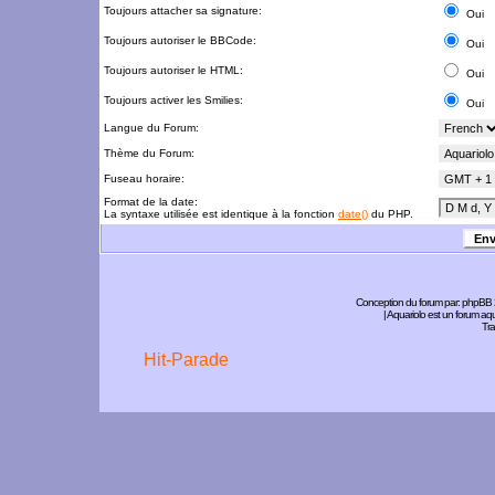
Toujours attacher sa signature:
Oui
Toujours autoriser le BBCode:
Oui
Toujours autoriser le HTML:
Oui
Toujours activer les Smilies:
Oui
Langue du Forum:
Thème du Forum:
Fuseau horaire:
Format de la date:
La syntaxe utilisée est identique à la fonction
date()
du PHP.
Conception du forum par:
phpBB
| Aquariolo est un forum a
Tra