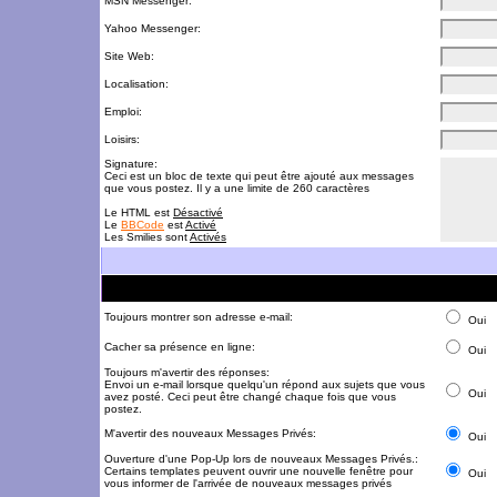
MSN Messenger:
Yahoo Messenger:
Site Web:
Localisation:
Emploi:
Loisirs:
Signature:
Ceci est un bloc de texte qui peut être ajouté aux messages
que vous postez. Il y a une limite de 260 caractères
Le HTML est
Désactivé
Le
BBCode
est
Activé
Les Smilies sont
Activés
Toujours montrer son adresse e-mail:
Oui
Cacher sa présence en ligne:
Oui
Toujours m'avertir des réponses:
Envoi un e-mail lorsque quelqu'un répond aux sujets que vous
Oui
avez posté. Ceci peut être changé chaque fois que vous
postez.
M'avertir des nouveaux Messages Privés:
Oui
Ouverture d'une Pop-Up lors de nouveaux Messages Privés.:
Certains templates peuvent ouvrir une nouvelle fenêtre pour
Oui
vous informer de l'arrivée de nouveaux messages privés