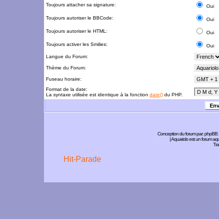
Toujours attacher sa signature:
Oui
Toujours autoriser le BBCode:
Oui
Toujours autoriser le HTML:
Oui
Toujours activer les Smilies:
Oui
Langue du Forum:
Thème du Forum:
Fuseau horaire:
Format de la date:
La syntaxe utilisée est identique à la fonction
date()
du PHP.
Conception du forum par:
phpBB
| Aquariolo est un forum a
Tra