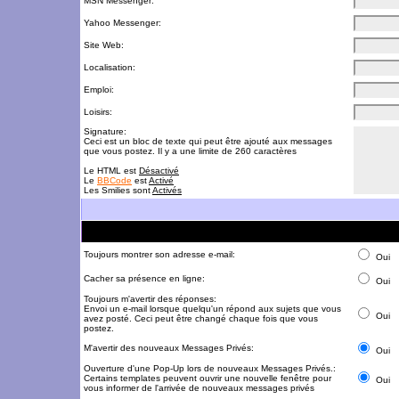
MSN Messenger:
Yahoo Messenger:
Site Web:
Localisation:
Emploi:
Loisirs:
Signature:
Ceci est un bloc de texte qui peut être ajouté aux messages
que vous postez. Il y a une limite de 260 caractères
Le HTML est
Désactivé
Le
BBCode
est
Activé
Les Smilies sont
Activés
Toujours montrer son adresse e-mail:
Oui
Cacher sa présence en ligne:
Oui
Toujours m'avertir des réponses:
Envoi un e-mail lorsque quelqu'un répond aux sujets que vous
Oui
avez posté. Ceci peut être changé chaque fois que vous
postez.
M'avertir des nouveaux Messages Privés:
Oui
Ouverture d'une Pop-Up lors de nouveaux Messages Privés.:
Certains templates peuvent ouvrir une nouvelle fenêtre pour
Oui
vous informer de l'arrivée de nouveaux messages privés