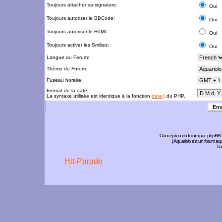
Toujours attacher sa signature:
Oui
Toujours autoriser le BBCode:
Oui
Toujours autoriser le HTML:
Oui
Toujours activer les Smilies:
Oui
Langue du Forum:
Thème du Forum:
Fuseau horaire:
Format de la date:
La syntaxe utilisée est identique à la fonction
date()
du PHP.
Conception du forum par:
phpBB
| Aquariolo est un forum a
Tra