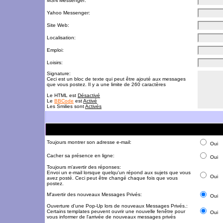
MSN Messenger:
Yahoo Messenger:
Site Web:
Localisation:
Emploi:
Loisirs:
Signature:
Ceci est un bloc de texte qui peut être ajouté aux messages
que vous postez. Il y a une limite de 260 caractères
Le HTML est
Désactivé
Le
BBCode
est
Activé
Les Smilies sont
Activés
Toujours montrer son adresse e-mail:
Oui
Cacher sa présence en ligne:
Oui
Toujours m'avertir des réponses:
Envoi un e-mail lorsque quelqu'un répond aux sujets que vous
Oui
avez posté. Ceci peut être changé chaque fois que vous
postez.
M'avertir des nouveaux Messages Privés:
Oui
Ouverture d'une Pop-Up lors de nouveaux Messages Privés.:
Certains templates peuvent ouvrir une nouvelle fenêtre pour
Oui
vous informer de l'arrivée de nouveaux messages privés