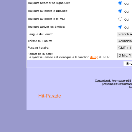
Toujours attacher sa signature:
Oui
Toujours autoriser le BBCode:
Oui
Toujours autoriser le HTML:
Oui
Toujours activer les Smilies:
Oui
Langue du Forum:
Thème du Forum:
Fuseau horaire:
Format de la date:
La syntaxe utilisée est identique à la fonction
date()
du PHP.
Conception du forum par:
phpBB
| Aquariolo est un forum a
Tra