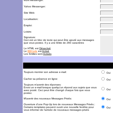
MSN Messenger:
Yahoo Messenger:
Site Web:
Localisation:
Emploi:
Loisirs:
Signature:
Ceci est un bloc de texte qui peut être ajouté aux messages
que vous postez. Il y a une limite de 260 caractères
Le HTML est
Désactivé
Le
BBCode
est
Activé
Les Smilies sont
Activés
Toujours montrer son adresse e-mail:
Oui
Cacher sa présence en ligne:
Oui
Toujours m'avertir des réponses:
Envoi un e-mail lorsque quelqu'un répond aux sujets que vous
Oui
avez posté. Ceci peut être changé chaque fois que vous
postez.
M'avertir des nouveaux Messages Privés:
Oui
Ouverture d'une Pop-Up lors de nouveaux Messages Privés.:
Certains templates peuvent ouvrir une nouvelle fenêtre pour
Oui
vous informer de l'arrivée de nouveaux messages privés