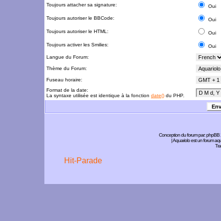
Toujours attacher sa signature:
Oui
Toujours autoriser le BBCode:
Oui
Toujours autoriser le HTML:
Oui
Toujours activer les Smilies:
Oui
Langue du Forum:
Thème du Forum:
Fuseau horaire:
Format de la date:
La syntaxe utilisée est identique à la fonction
date()
du PHP.
Conception du forum par:
phpBB
| Aquariolo est un forum a
Tra