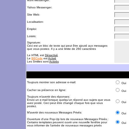
MSN Messenger:
Yahoo Messenger:
Site Web:
Localisation:
Emploi:
Loisirs:
Signature:
Ceci est un bloc de texte qui peut être ajouté aux messages
que vous postez. Il y a une limite de 260 caractères
Le HTML est
Désactivé
Le
BBCode
est
Activé
Les Smilies sont
Activés
Toujours montrer son adresse e-mail:
Oui
Cacher sa présence en ligne:
Oui
Toujours m'avertir des réponses:
Envoi un e-mail lorsque quelqu'un répond aux sujets que vous
Oui
avez posté. Ceci peut être changé chaque fois que vous
postez.
M'avertir des nouveaux Messages Privés:
Oui
Ouverture d'une Pop-Up lors de nouveaux Messages Privés.:
Certains templates peuvent ouvrir une nouvelle fenêtre pour
Oui
vous informer de l'arrivée de nouveaux messages privés